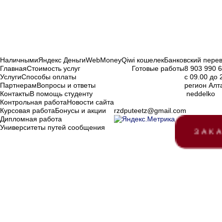
Наличными
Яндекс Деньги
WebMoney
Qiwi кошелек
Банковский пере
Главная
Стоимость услуг
Готовые работы
8 903 990 
Услуги
Способы оплаты
с 09.00 до 
Партнерам
Вопросы и ответы
регион Алт
Контакты
В помощь студенту
neddelko
Контрольная работа
Новости сайта
Курсовая работа
Бонусы и акции
rzdputeetz@gmail.com
Дипломная работа
Университеты путей сообщения
ЗАК